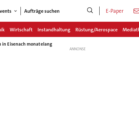
E-Paper
vents
Aufträge suchen
nik
Wirtschaft
Instandhaltung
Rüstung/Aerospace
Mediat
on in Eisenach monatelang