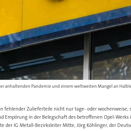
 der anhaltenden Pandemie und einem weltweiten Mangel an Halblei
n fehlender Zulieferteile nicht nur tage- oder wochenweise,
Empörung in der Belegschaft des betroffenen Opel-Werks in E
te der IG Metall-Bezirksleiter Mitte, Jörg Köhlinger, der Deut