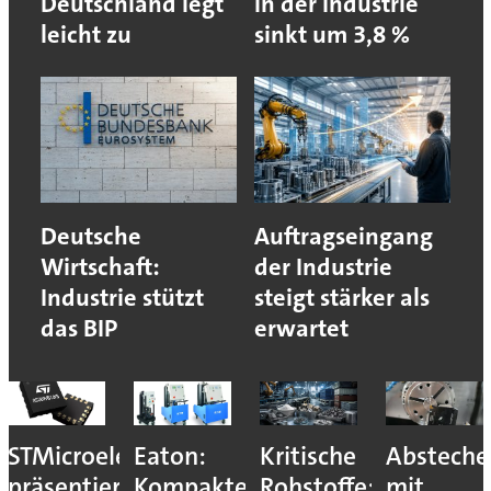
Deutschland legt
in der Industrie
leicht zu
sinkt um 3,8 %
Deutsche
Auftragseingang
Wirtschaft:
der Industrie
Industrie stützt
steigt stärker als
das BIP
erwartet
STMicroelectronics
Eaton:
Kritische
Absteche
präsentiert
Kompakter
Rohstoffe:
mit