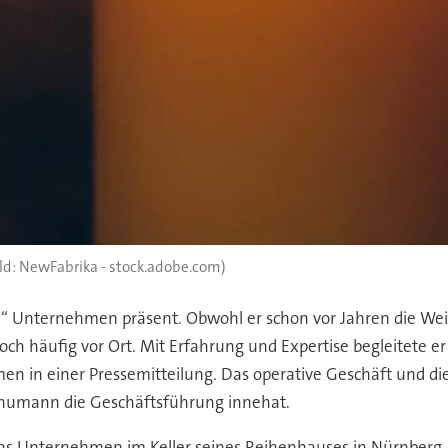
ild: NewFabrika - stock.adobe.com)
m“ Unternehmen präsent. Obwohl er schon vor Jahren die Weic
och häufig vor Ort. Mit Erfahrung und Expertise begleitete 
en in einer Pressemitteilung. Das operative Geschäft und di
humann die Geschäftsführung innehat.
 Unternehmen im Keller seines Reihenhauses in Nürnberg. An