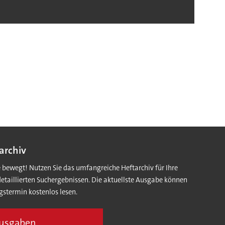
archiv
e bewegt! Nutzen Sie das umfangreiche Heftarchiv für Ihre
detaillierten Suchergebnissen. Die aktuellste Ausgabe können
gstermin kostenlos lesen.
Ausgaben