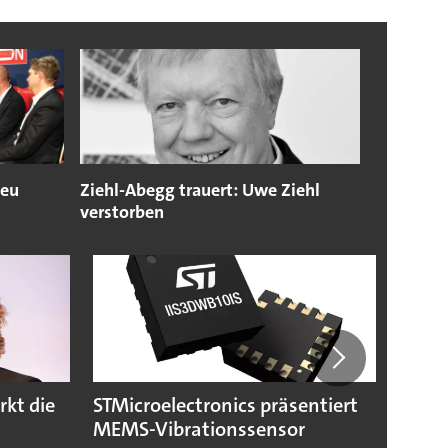
neu
Ziehl-Abegg trauert: Uwe Ziehl
verstorben
rkt die
STMicroelectronics präsentiert
Eaton
MEMS-Vibrationssensor
reini