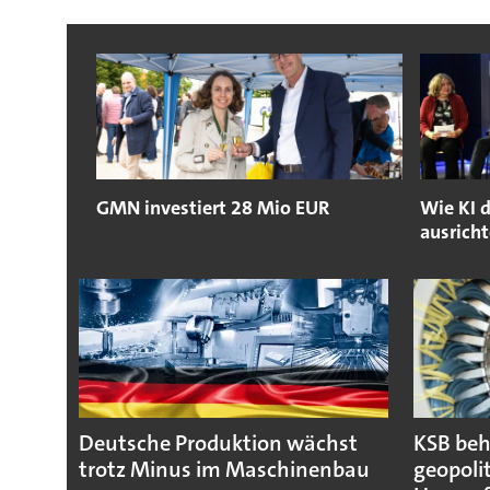
GMN investiert 28 Mio EUR
Wie KI 
ausricht
Deutsche Produktion wächst
KSB beh
trotz Minus im Maschinenbau
geopoli