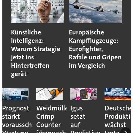
Künstliche
Europäische
Intelligenz:
Kampfflugzeuge:
Warum Strategie
Eurofighter,
jetzt ins
Rafale und Gripen
Hintertreffen
im Vergleich
gerät
Prognost
Weidmüller:
Igus
Deutsche
stärkt
Crimp
setzt
Produkti
vorausschauende
Counter
auf
wächst