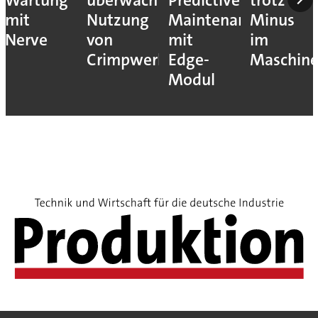
Wartung
überwacht
Predictive
trotz
mit
Nutzung
Maintenance
Minus
Nerve
von
mit
im
Crimpwerkzeugen
Edge-
Maschin
Modul