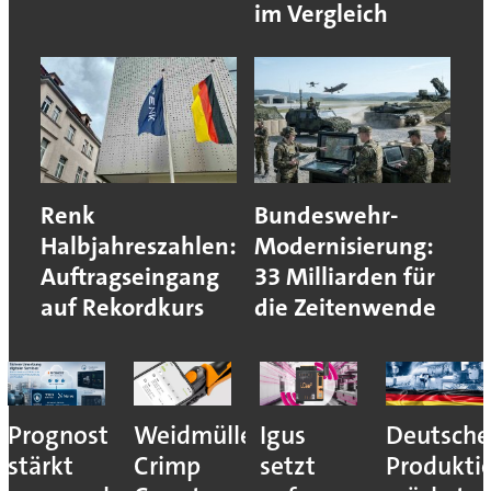
im Vergleich
Renk
Bundeswehr-
Halbjahreszahlen:
Modernisierung:
Auftragseingang
33 Milliarden für
auf Rekordkurs
die Zeitenwende
Prognost
Weidmüller:
Igus
Deutsche
stärkt
Crimp
setzt
Produkti