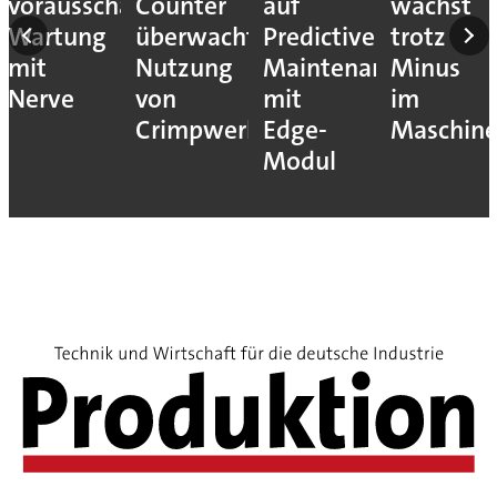
vorausschauende
Counter
auf
wächst
Wartung
überwacht
Predictive
trotz
mit
Nutzung
Maintenance
Minus
Nerve
von
mit
im
Crimpwerkzeugen
Edge-
Maschin
Modul