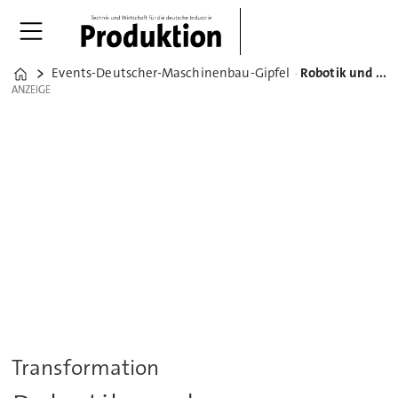
Events-Deutscher-Maschinenbau-Gipfel
Robotik und Automation: So entwickelt sich der deutsche Markt
Home
ANZEIGE
ANZEIGE
Transformation