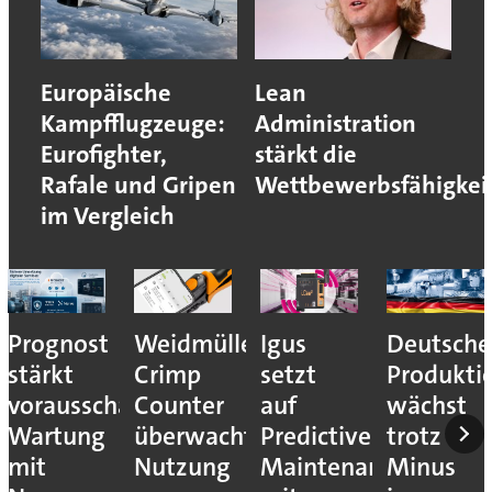
Europäische
Lean
Kampfflugzeuge:
Administration
Eurofighter,
stärkt die
Rafale und Gripen
Wettbewerbsfähigkei
im Vergleich
Prognost
Weidmüller:
Igus
Deutsche
stärkt
Crimp
setzt
Produkti
vorausschauende
Counter
auf
wächst
Wartung
überwacht
Predictive
trotz
mit
Nutzung
Maintenance
Minus