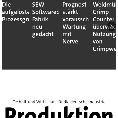
Die
SEW:
Prognost
Weidmüll
aufgelöste
Softwaredefinierte
stärkt
Crimp
Prozessgrenze
Fabrik
vorausschauende
Counter
neu
Wartung
überwac
gedacht
mit
Nutzung
Nerve
von
Crimpwe