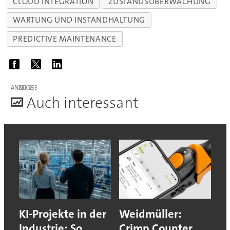
CLOUD INTEGRATION
ZUSTANDSÜBERWACHUNG
WARTUNG UND INSTANDHALTUNG
PREDICTIVE MAINTENANCE
ANZEIGE
A
uch interessant
KI-Projekte in der
Weidmüller:
Industrie: So
Crimp Counter