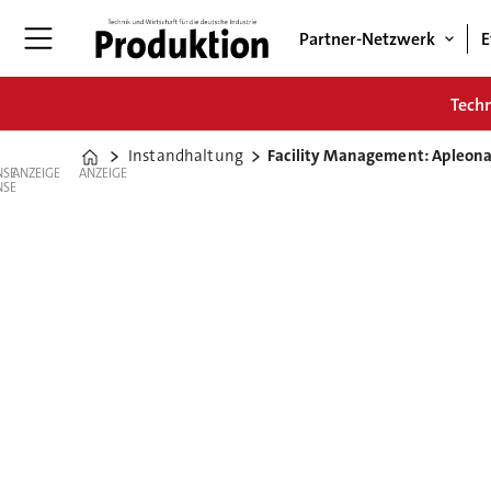
Partner-Netzwerk
E
Tech
Instandhaltung
Facility Management: Apleona
Home
ANZEIGE
ANZEIGE