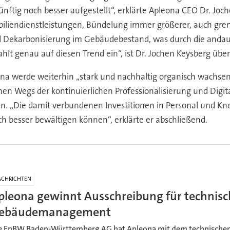
künftig noch besser aufgestellt“, erklärte Apleona CEO Dr. 
biliendienstleistungen, Bündelung immer größerer, auch gren
Dekarbonisierung im Gebäudebestand, was durch die andauer
 genau auf diesen Trend ein“, ist Dr. Jochen Keysberg über
na werde weiterhin „stark und nachhaltig organisch wachsen“
en Wegs der kontinuierlichen Professionalisierung und Digit
rden. „Die damit verbundenen Investitionen in Personal un
h besser bewältigen können“, erklärte er abschließend.
CHRICHTEN
pleona gewinnt Ausschreibung für technisc
ebäudemanagement
e EnBW Baden-Württemberg AG hat Apleona mit dem technischen