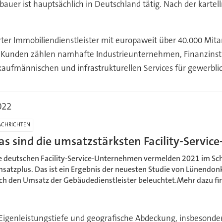
bauer ist hauptsächlich in Deutschland tätig. Nach der karte
ter Immobiliendienstleister mit europaweit über 40.000 Mita
n Kunden zählen namhafte Industrieunternehmen, Finanzinstit
 kaufmännischen und infrastrukturellen Services für gewerblic
022
CHRICHTEN
as sind die umsatzstärksten Facility-Servi
e deutschen Facility-Service-Unternehmen vermelden 2021 im Schn
satzplus. Das ist ein Ergebnis der neuesten Studie von Lünendon
ch den Umsatz der Gebäudedienstleister beleuchtet.Mehr dazu find
f Eigenleistungstiefe und geografische Abdeckung, insbesonder