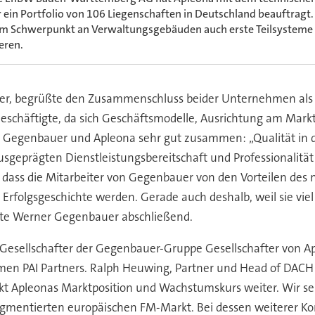
r ein Portfolio von 106 Liegenschaften in Deutschland beauftrag
m Schwerpunkt an Verwaltungsgebäuden auch erste Teilsysteme 
eren.
r, begrüßte den Zusammenschluss beider Unternehmen als id
eschäftigte, da sich Geschäftsmodelle, Ausrichtung am Mar
egenbauer und Apleona sehr gut zusammen: „Qualität in der
ausgeprägten Dienstleistungsbereitschaft und Professionalit
er, dass die Mitarbeiter von Gegenbauer von den Vorteilen
ten Erfolgsgeschichte werden. Gerade auch deshalb, weil sie v
te Werner Gegenbauer abschließend.
Gesellschafter der Gegenbauer-Gruppe Gesellschafter von Ap
men PAI Partners. Ralph Heuwing, Partner und Head of DACH 
t Apleonas Marktposition und Wachstumskurs weiter. Wir seh
gmentierten europäischen FM-Markt. Bei dessen weiterer Ko