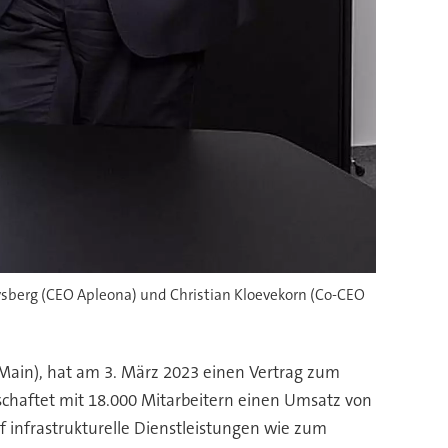
ysberg (CEO Apleona) und Christian Kloevekorn (Co-CEO
(Main), hat am 3. März 2023 einen Vertrag zum
chaftet mit 18.000 Mitarbeitern einen Umsatz von
f infrastrukturelle Dienstleistungen wie zum