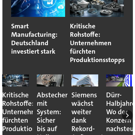
Smart
Kritische
Manufacturing:
Rohstoffe:
Deutschland
Unternehmen
investiert stark
fürchten
Produktionsstopps
Kritische
Abstechen
Siemens
Dürr-
Rohstoffe:
mit
wächst
Halbjahr
Unternehmen
System:
weiter
Wo der
fürchten
Sicher
dank
Konzern
Produktionsstopps
bis auf
Rekord-
nachsteu