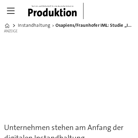
Instandhaltung
Osapiens/Fraunhofer IML: Studie „Instandhaltung im Wandel“
Home
ANZEIGE
ANZEIGE
Unternehmen stehen am Anfang der
digitalen Instandhaltung