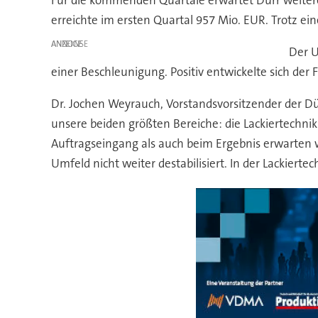
Für die kommenden Quartale erwartet Dürr weitere
erreichte im ersten Quartal 957 Mio. EUR. Trotz e
ANZEIGE
Der U
einer Beschleunigung. Positiv entwickelte sich der F
Dr. Jochen Weyrauch, Vorstandsvorsitzender der Dürr
unsere beiden größten Bereiche: die Lackiertechn
Auftragseingang als auch beim Ergebnis erwarten w
Umfeld nicht weiter destabilisiert. In der Lackier