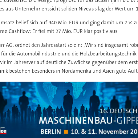
 Zuwächse. Die Margenprognose für das Gesamtjahr bleibt un
ines aus Unternehmenssicht soliden Niveaus lag der Wert um 
msatz belief sich auf 940 Mio. EUR und ging damit um 7 % zu
ree Cashflow: Er fiel mit 27 Mio. EUR klar positiv aus.
 AG, ordnet den Jahresstart so ein: „Wir sind insgesamt robust
ik für die Automobilindustrie und die Holzbearbeitungstechn
ir im Jahresverlauf deutliche Zuwächse gegenüber dem erste
technik bestehen besonders in Nordamerika und Asien gute Auf