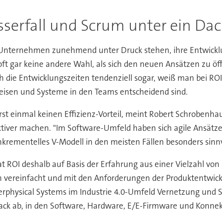
sserfall und Scrum unter ein Da
Unternehmen zunehmend unter Druck stehen, ihre Entwicklun
oft gar keine andere Wahl, als sich den neuen Ansätzen zu 
 die Entwicklungszeiten tendenziell sogar, weiß man bei ROI
eisen und Systeme in den Teams entscheidend sind.
 erst einmal keinen Effizienz-Vorteil, meint Robert Schroben
ktiver machen. "Im Software-Umfeld haben sich agile Ansätz
nkrementelles V-Modell in den meisten Fällen besonders sinnvol
ROI deshalb auf Basis der Erfahrung aus einer Vielzahl von
n vereinfacht und mit den Anforderungen der Produktentwickl
erphysical Systems im Industrie 4.0-Umfeld Vernetzung und
ck ab, in den Software, Hardware, E/E-Firmware und Konnektiv