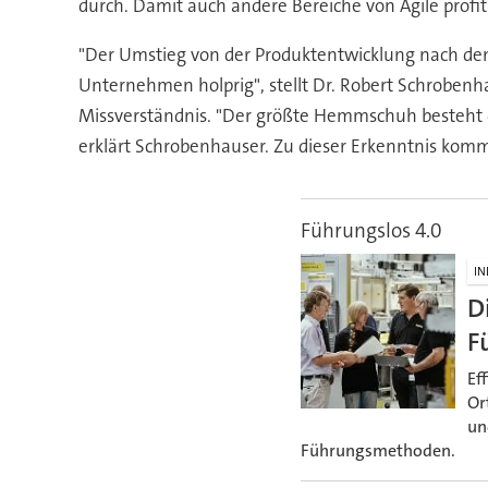
durch. Damit auch andere Bereiche von Agile profi
"Der Umstieg von der Produktentwicklung nach dem 
Unternehmen holprig", stellt Dr. Robert Schrobenh
Missverständnis. "Der größte Hemmschuh besteht da
erklärt Schrobenhauser. Zu dieser Erkenntnis komm
Führungslos 4.0
IN
D
F
Ef
Or
un
Führungsmethoden.