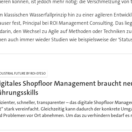
tieren können, ist jedoch mehr nötig: die Verschmelzung von
klassischen Wasserfallprinzip hin zu einer agileren Entwick
auser fest, Principal bei ROI Management Consulting. Das lie
rin, den Wechsel zu Agile auf Methoden oder Techniken zu re
en auch immer wieder Studien wie beispielsweise der 'Status
DUSTRIAL FUTURE BY ROI-EFESO
igitales Shopfloor Management braucht ne
ührungsskills
fizienter, schneller, transparenter – das digitale Shopfloor Mana
t“ stark vereinfacht. Gleichzeitig kann dadurch der konkrete Um
d Problemen vor Ort abnehmen. Um das zu verhindern bedarf es 