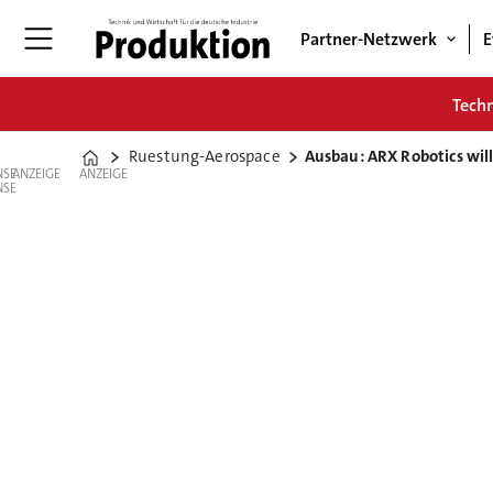
Partner-Netzwerk
E
Tech
Ruestung-Aerospace
Ausbau: ARX Robotics wil
Home
ANZEIGE
ANZEIGE