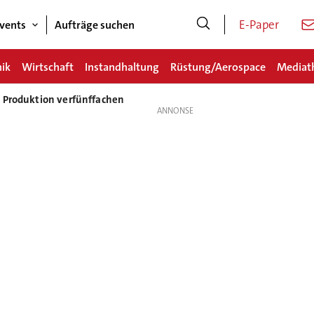
E-Paper
vents
Aufträge suchen
nik
Wirtschaft
Instandhaltung
Rüstung/Aerospace
Mediat
l Produktion verfünffachen