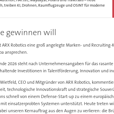
, treiben KI, Drohnen, Raumflugzeuge und OSINT für moderne
te gewinnen will
ARX Robotics eine groß angelegte Marken- und Recruiting-Kam
pa ansprechen.
s Ende 2026 steht nach Unternehmensangaben für das rasant
altende Investitionen in Talentförderung, Innovation und ind
Wietfeld, CEO und Mitgründer von ARX Robotics, kommentiert
it, technologische Innovationskraft und strategische Souve
uns schnell von einem Defense-Start-up zu einem europäis
 mit einsatzerprobten Systemen unterstützt. Heute treten wi
abei unseren Kernauftrag aus den Augen zu verlieren: die Br