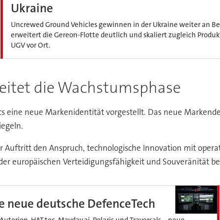
Ukraine
Uncrewed Ground Vehicles gewinnen in der Ukraine weiter an B
erweitert die Gereon-Flotte deutlich und skaliert zugleich Produ
UGV vor Ort.
leitet die Wachstumsphase
tics eine neue Markenidentität vorgestellt. Das neue Marken
egeln.
uftritt den Anspruch, technologische Innovation mit operati
g der europäischen Verteidigungsfähigkeit und Souveränität bei
ie neue deutsche DefenceTech
terion, HAT.tec, Mayday.ai, Polaris und Traversals – neue