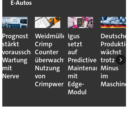
E-Autos
Prognost
Weidmüller:
Igus
Deutsche
stärkt
Crimp
setzt
Produkti
vorausschauende
Counter
auf
wächst
Wartung
überwacht
Predictive
trotz
mit
Nutzung
Maintenance
Minus
Nerve
von
mit
im
Crimpwerkzeugen
Edge-
Maschin
Modul