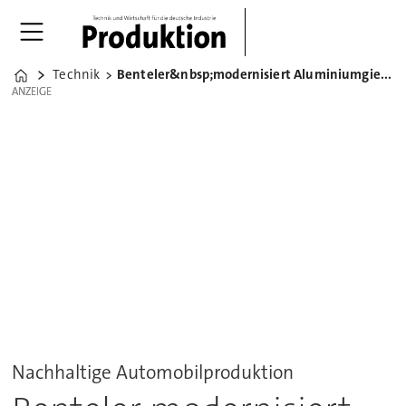
Technik
Benteler&nbsp;modernisiert Aluminiumgießerei in Raufoss
Home
ANZEIGE
ANZEIGE
Nachhaltige Automobilproduktion