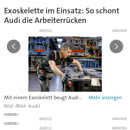
Exoskelette im Einsatz: So schont
Audi die Arbeiterrücken
ANZEIGE
Mit einem Exoskelett beugt Audi Rückenschmerzen am Arbeitsplatz vor. Das ergonomische Hilfsmittel unterstützt Mitarbeiter in Produktion und Logistik beim Heben und Tragen von schwerem Material. Am Audi-Standort Neckarsulm wird das Exokelett unter anderem beim Polieren einer Matrize in der Werkzeugwartung eingesetzt. -
(Bild: Audi)
ANZEIGE
ANZEIGE
ANZEIGE
ANZEIGE