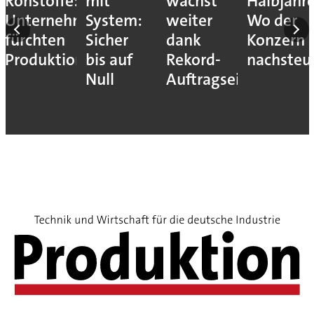
Rohstoffe:
mit
wächst
Halbjahr
Unternehmen
System:
weiter
Wo der
fürchten
Sicher
dank
Konzern
Produktionsstopps
bis auf
Rekord-
nachsteu
Null
Auftragseingang