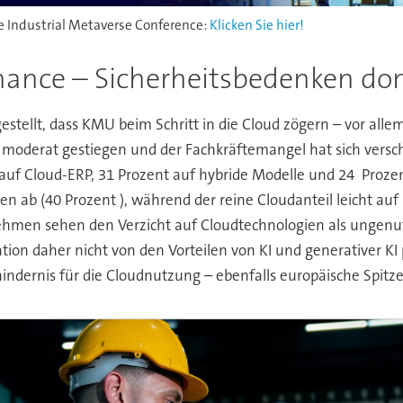
e Industrial Metaverse Conference:
Klicken Sie hier!
hance – Sicherheitsbedenken do
estellt, dass KMU beim Schritt in die Cloud zögern – vor all
 moderat gestiegen und der Fachkräftemangel hat sich versch
r auf Cloud-ERP, 31 Prozent auf hybride Modelle und 24 Proz
en ab (40 Prozent ), während der reine Cloudanteil leicht auf
hmen sehen den Verzicht auf Cloudtechnologien als ungenut
ion daher nicht von den Vorteilen von KI und generativer KI p
ndernis für die Cloudnutzung – ebenfalls europäische Spitze