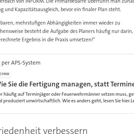
Auerbach von INFORM. Die Primärbedarfe überführt man zunäc
und Kapazitätsausgleich, bevor ein finaler Plan steht.
aubaren, mehrstufigen Abhängigkeiten immer wieder zu
ehensweise besteht die Aufgabe des Planers häufig nur dari
rechnete Ergebnis in die Praxis umsetzen!“
g per APS-System
CHNIK
ie Sie die Fertigung managen, statt Termi
r häufig auf Terminjäger oder Feuerwehrmänner setzen muss, gef
d produziert unwirtschaftlich. Wie es anders geht, lesen Sie hier.
riedenheit verbessern