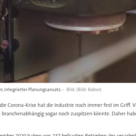
, integrierter Planungsansatz. -
(Bild: Babor)
die Corona-Krise hat die Industrie noch immer fest im Griff.
branchenabhängig sogar noch zuspitzen könnte. Daher haben
ezember 2020 haben von 237 befragten Betrieben des verarbe