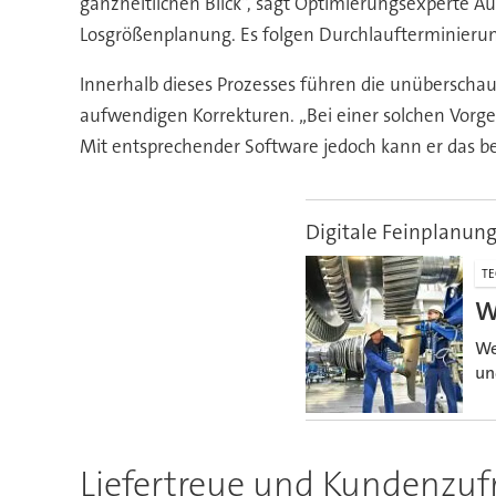
ganzheitlichen Blick“, sagt Optimierungsexperte 
Losgrößenplanung. Es folgen Durchlaufterminierung 
Innerhalb dieses Prozesses führen die unübersch
aufwendigen Korrekturen. „Bei einer solchen Vorg
Mit entsprechender Software jedoch kann er das be
Digitale Feinplanun
TE
W
We
un
Liefertreue und Kundenzuf