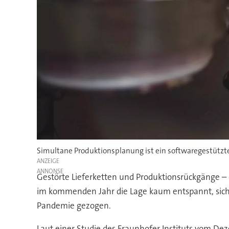
Simultane Produktionsplanung ist ein softwaregestützter
ANZEIGE
Gestörte Lieferketten und Produktionsrückgänge – 
im kommenden Jahr die Lage kaum entspannt, sich 
Pandemie gezogen.
Laut einer Studie des Fraunhofer Instituts vom D