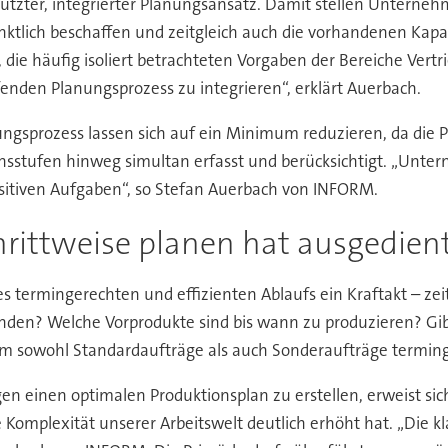
ützter, integrierter Planungsansatz. Damit stellen Unterne
nktlich beschaffen und zeitgleich auch die vorhandenen Kapa
 die häufig isoliert betrachteten Vorgaben der Bereiche Vertr
enden Planungsprozess zu integrieren“, erklärt Auerbach.
ungsprozess lassen sich auf ein Minimum reduzieren, da die P
onsstufen hinweg simultan erfasst und berücksichtigt. „Unte
ositiven Aufgaben“, so Stefan Auerbach von INFORM.
hrittweise planen hat ausgedien
es termingerechten und effizienten Ablaufs ein Kraftakt – ze
nden? Welche Vorprodukte sind bis wann zu produzieren? Gibt
m sowohl Standardaufträge als auch Sonderaufträge terminge
n einen optimalen Produktionsplan zu erstellen, erweist sic
ie Komplexität unserer Arbeitswelt deutlich erhöht hat. „Die 