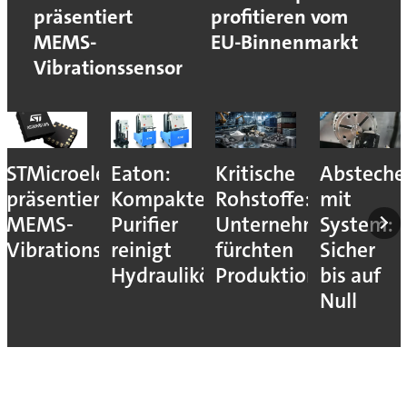
präsentiert
profitieren vom
MEMS-
EU-Binnenmarkt
Vibrationssensor
STMicroelectronics
Eaton:
Kritische
Absteche
präsentiert
Kompakter
Rohstoffe:
mit
MEMS-
Purifier
Unternehmen
System:
Vibrationssensor
reinigt
fürchten
Sicher
Hydrauliköle
Produktionsstopps
bis auf
Null