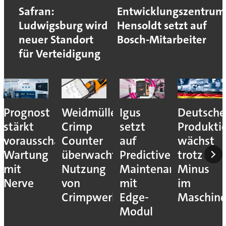
Safran:
Entwicklungszentrum
Ludwigsburg wird
Hensoldt setzt auf
neuer Standort
Bosch-Mitarbeiter
für Verteidigung
Prognost
Weidmüller:
Igus
Deutsche
stärkt
Crimp
setzt
Produkti
vorausschauende
Counter
auf
wächst
Wartung
überwacht
Predictive
trotz
mit
Nutzung
Maintenance
Minus
Nerve
von
mit
im
Crimpwerkzeugen
Edge-
Maschin
Modul