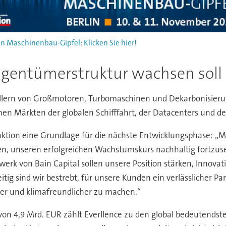
n Maschinenbau-Gipfel: Klicken Sie hier!
Eigentümerstruktur wachsen soll
tellern von Großmotoren, Turbomaschinen und Dekarbonisier
 Märkten der globalen Schifffahrt, der Datacenters und der
aktion eine Grundlage für die nächste Entwicklungsphase: „M
fen, unseren erfolgreichen Wachstumskurs nachhaltig fortzuse
zwerk von Bain Capital sollen unsere Position stärken, Innova
tig sind wir bestrebt, für unsere Kunden ein verlässlicher P
cher und klimafreundlicher zu machen.“
on 4,9 Mrd. EUR zählt Everllence zu den global bedeutends