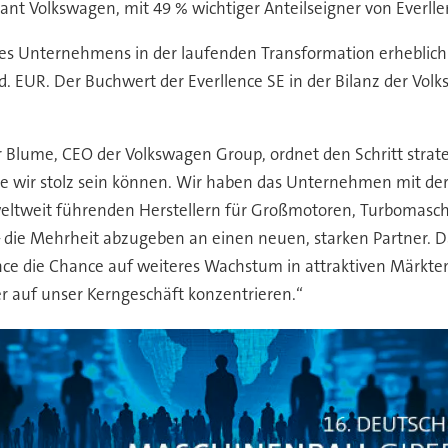
 plant Volkswagen, mit 49 % wichtiger Anteilseigner von Everll
 des Unternehmens in der laufenden Transformation erheblic
rd. EUR. Der Buchwert der Everllence SE in der Bilanz der Vo
r Blume, CEO der Volkswagen Group, ordnet den Schritt strate
 die wir stolz sein können. Wir haben das Unternehmen mit 
weltweit führenden Herstellern für Großmotoren, Turbomasch
– die Mehrheit abzugeben an einen neuen, starken Partner. D
nce die Chance auf weiteres Wachstum in attraktiven Märkte
ker auf unser Kerngeschäft konzentrieren.“