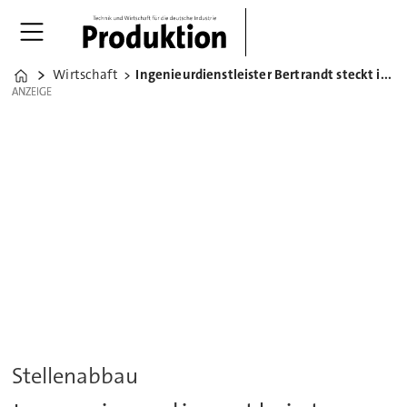
Wirtschaft
Ingenieurdienstleister Bertrandt steckt in der Krise
Home
ANZEIGE
ANZEIGE
Stellenabbau