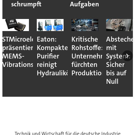
schrumpft
Aufgaben
STMicroelectronics
Eaton:
Kritische
Absteche
präsentiert
Kompakter
Rohstoffe:
mit
MEMS-
Purifier
Unternehmen
System:
Vibrationssensor
reinigt
fürchten
Sicher
Hydrauliköle
Produktionsstopps
bis auf
Null