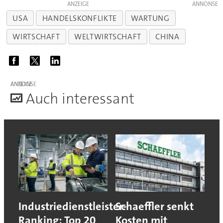
ANZEIGE
USA
HANDELSKONFLIKTE
WARTUNG
WIRTSCHAFT
WELTWIRTSCHAFT
CHINA
ANZEIGE
A
uch interessant
Industriedienstleister-
Schaeffler senkt
Ranking: Top 20
Kosten mit