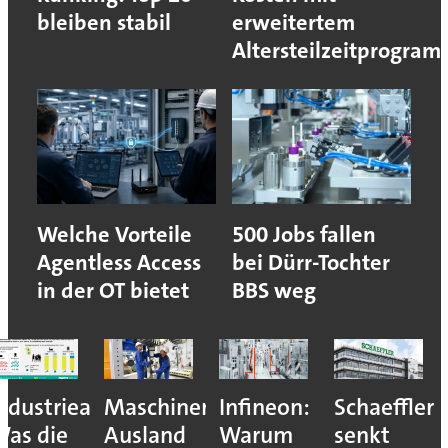
bleiben stabil
erweitertem
Altersteilzeitprogra
Welche Vorteile
500 Jobs fallen
Agentless Access
bei Dürr-Tochter
in der OT bietet
BBS weg
:
bau:
Infineon:
Schaeffler
Robotik:
Entwickl
Warum
senkt
Warum
Hensoldt