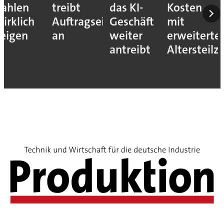
das KI-
Kosten
der
setzt
ingang
Geschäft
mit
Mittelstand
auf
weiter
erweitertem
jetzt
Bosch-
antreibt
Altersteilzeitprogramm
profitieren
Mitarbeit
kann