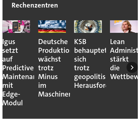
Rechenzentren
Igus
Deutsche
KSB
Lean
setzt
Produktion
behauptet
Administ
auf
wächst
sich
stärkt
Predictive
trotz
trotz
die
Maintenance
Minus
geopolitischer
Wettbewe
mit
im
Herausforderungen
Edge-
Maschinenbau
Modul