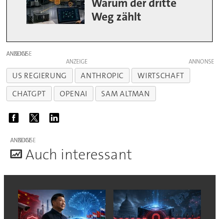
Warum der dritte
Weg zählt
ANZEIGE
ANZEIGE
US REGIERUNG
ANTHROPIC
WIRTSCHAFT
CHATGPT
OPENAI
SAM ALTMAN
ANZEIGE
A
uch interessant