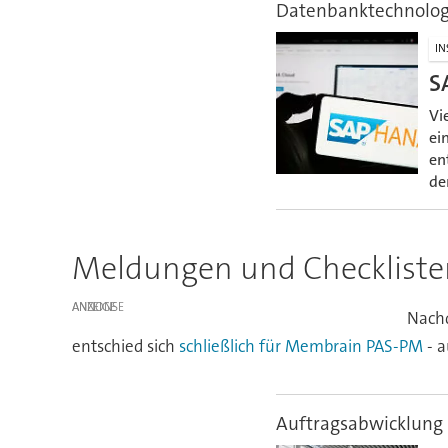
Datenbanktechnolog
IN
S
Vi
ei
en
de
Meldungen und Checklisten
ANZEIGE
Nachd
entschied sich
schließlich für Membrain PAS-PM
- a
Auftragsabwicklung