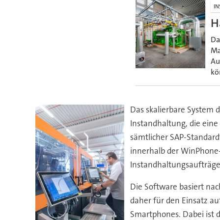
IN
H
Da
Ma
Au
kö
Das skalierbare System 
Instandhaltung, die eine 
sämtlicher SAP-Standard
innerhalb der WinPhone-A
Instandhaltungsaufträge
Die Software basiert nac
daher für den Einsatz au
Smartphones. Dabei ist 