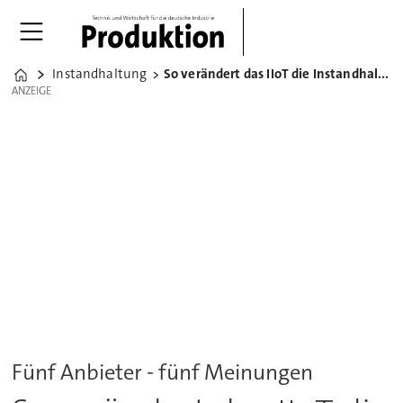
Instandhaltung
So verändert das IIoT die Instandhaltungssoftware
Home
ANZEIGE
ANZEIGE
Fünf Anbieter - fünf Meinungen