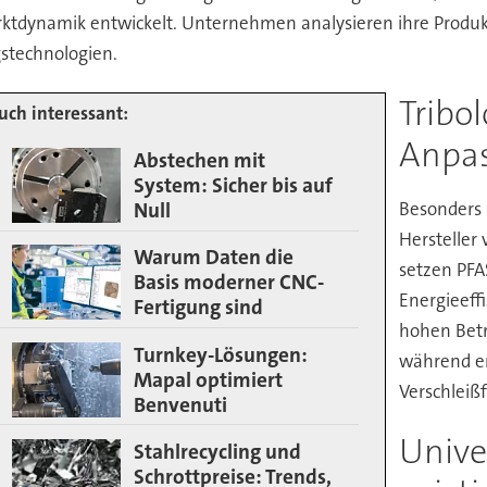
rktdynamik entwickelt. Unternehmen analysieren ihre Produkt
gstechnologien.
Tribo
uch interessant:
Anpa
Abstechen mit
System: Sicher bis auf
Besonders 
Null
Hersteller
Warum Daten die
setzen PFA
Basis moderner CNC-
Energieeff
Fertigung sind
hohen Betr
Turnkey-Lösungen:
während en
Mapal optimiert
Verschleißf
Benvenuti
Unive
Stahlrecycling und
Schrottpreise: Trends,