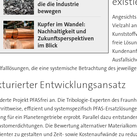
existi
die die Industrie
bewegen
Angesichts
Kupfer im Wandel:
Vielzahl a
Nachhaltigkeit und
Kunststoffv
Zukunftsperspektiven
freie Lösun
im Blick
Kundenanfo
Ausfallsic
elfalllösungen, die eine systemische Betrachtung des jeweilig
ukturierter Entwicklungsansatz
rte Projekt PFASfrei an. Die Tribologie-Experten des Fraun
schrittweise, effizient und systemspezifisch PFAS-Ersatzlösung
ng für ein Planetengetriebe erprobt. Parallel dazu entstand
lastomerdichtungen. Die Bewertung alternativer Materialkom
izienter zu gestalten und Zeit- sowie Kostenaufwände zu redu