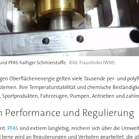
nd PFAS-haltiger Schmierstoffe.
Fraunhofer IWM)
en Oberflächenenergie gelten viele Tausende per- und polyfl
stemen. Ihre Temperaturstabilität und chemische Beständigke
rr, Sportprodukten, Fahrzeugen, Pumpen, Antrieben und zah
n Performance und Regulierung
ent.
PFAS
sind extrem langlebig, reichern sich über die Umwe
bene wird an Regulierungen und Verboten gearbeitet, die ab