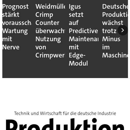
Prognost
Weidmüller:
Igus
Deutsche
stärkt
Crimp
setzt
Produkti
vorausschauende
Counter
auf
wächst
Wartung
überwacht
Predictive
trotz
mit
Nutzung
Maintenance
Minus
Nerve
von
mit
im
Crimpwerkzeugen
Edge-
Maschin
Modul