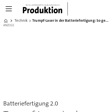
Technik
Trumpf-Laser in der Batteriefertigung: So geht CO₂-neutral
Home
ANZEIGE
ANZEIGE
Batteriefertigung 2.0