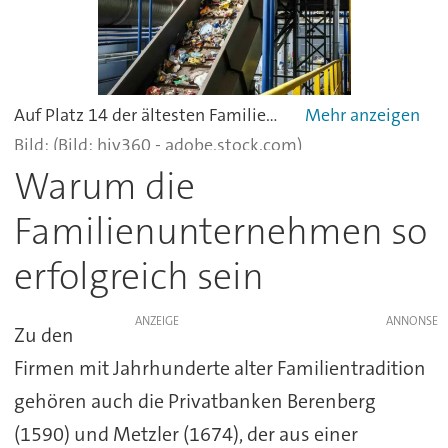
Auf Platz 14 der ältesten Familienunternehmen aus der deutschen Industrie landet Stadler Anlagenbau. Das Unternehmen plant, fertigt und montiert weltweit Sortieranlagen und Komponenten für die Entsorgungs- und Recyclingindustrie. Gegründet wurde die GmbH 1791 in Altshausen, Baden-Württemberg.
(Bild: hiv360 - adobe.stock.com)
Warum die
Familienunternehmen so
erfolgreich sein
ANZEIGE
Zu den
Firmen mit Jahrhunderte alter Familientradition
gehören auch die Privatbanken Berenberg
(1590) und Metzler (1674), der aus einer