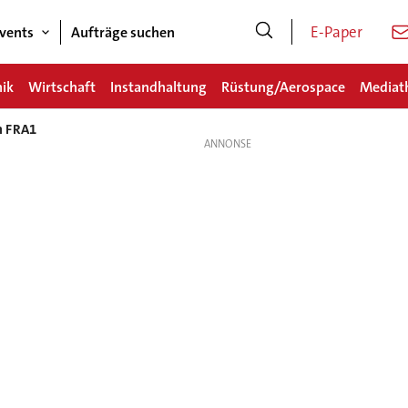
E-Paper
vents
Aufträge suchen
nik
Wirtschaft
Instandhaltung
Rüstung/Aerospace
Mediat
m FRA1