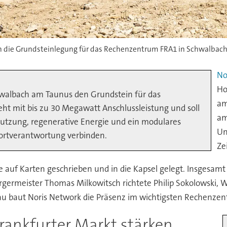
en die Grundsteinlegung für das Rechenzentrum FRA1 in Schwalbac
No
Ho
hwalbach am Taunus den Grundstein für das
am
ht mit bis zu 30 Megawatt Anschlussleistung und soll
am
tzung, regenerative Energie und ein modulares
Un
dortverantwortung verbinden.
Ze
uf Karten geschrieben und in die Kapsel gelegt. Insgesamt 
ürgermeister Thomas Milkowitsch richtete Philip Sokolowski, 
au baut Noris Network die Präsenz im wichtigsten Rechenze
rankfurter Markt stärken