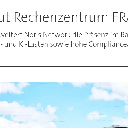
aut Rechenzentrum F
eitert Noris Network die Präsenz im R
d- und KI-Lasten sowie hohe Complianc