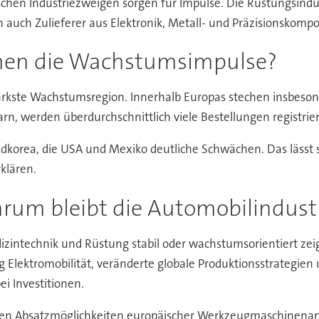
ischen Industriezweigen sorgen für Impulse. Die Rüstungsindu
 auch Zulieferer aus Elektronik, Metall- und Präzisionskomp
en die Wachstumsimpulse?
stärkste Wachstumsregion. Innerhalb Europas stechen insbesond
rn, werden überdurchschnittlich viele Bestellungen registrier
orea, die USA und Mexiko deutliche Schwächen. Das lässt si
klären.
rum bleibt die Automobilindust
zintechnik und Rüstung stabil oder wachstumsorientiert zeige
g Elektromobilität, veränderte globale Produktionsstrategie
ei Investitionen.
alen Absatzmöglichkeiten europäischer Werkzeugmaschinenanb