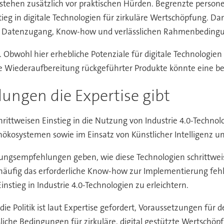
tehen zusätzlich vor praktischen Hürden. Begrenzte person
g in digitale Technologien für zirkuläre Wertschöpfung. Dam
n Datenzugang, Know-how und verlässlichen Rahmenbeding
 Obwohl hier erhebliche Potenziale für digitale Technologien 
elle Wiederaufbereitung rückgeführter Produkte könnte eine 
ngen die Expertise gibt
rittweisen Einstieg in die Nutzung von Industrie 4.0-Technol
ökosystemen sowie im Einsatz von Künstlicher Intelligenz 
andlungsempfehlungen geben, wie diese Technologien schritt
 häufig das erforderliche Know-how zur Implementierung feh
nstieg in Industrie 4.0-Technologien zu erleichtern.
die Politik ist laut Expertise gefordert, Voraussetzungen für 
che Bedingungen für zirkuläre, digital gestützte Wertschöp