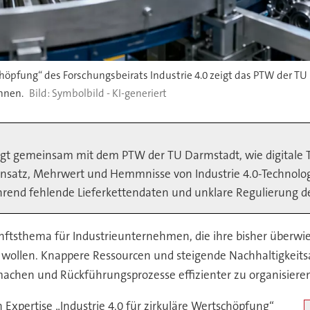
tschöpfung“ des Forschungsbeirats Industrie 4.0 zeigt das PTW der 
nnen.
Symbolbild - KI-generiert
eigt gemeinsam mit dem PTW der TU Darmstadt, wie digitale 
insatz, Mehrwert und Hemmnisse von Industrie 4.0-Technolo
ährend fehlende Lieferkettendaten und unklare Regulierung d
kunftsthema für Industrieunternehmen, die ihre bisher über
en wollen. Knappere Ressourcen und steigende Nachhaltigkei
achen und Rückführungsprozesse effizienter zu organisiere
 Expertise „Industrie 4.0 für zirkuläre Wertschöpfung“