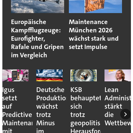
Europäische
Maintenance
Kampfflugzeuge:
München 2026
Eurofighter,
wächst stark und
Rafale und Gripen
setzt Impulse
im Vergleich
Igus
Deutsche
KSB
Lean
setzt
Produktion
behauptet
Administ
auf
wächst
sich
stärkt
Predictive
trotz
trotz
die
Maintenance
Minus
geopolitischer
Wettbewe
mit
im
Herausforderungen