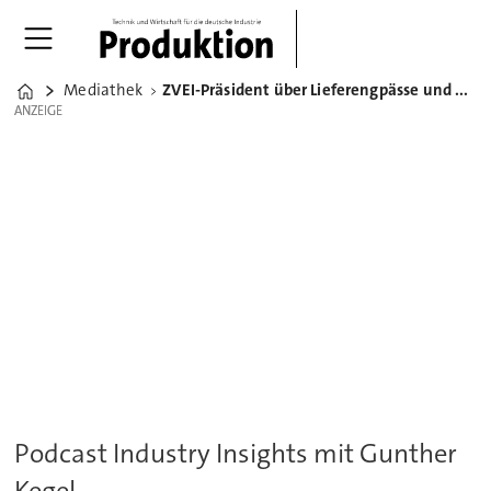
Mediathek
ZVEI-Präsident über Lieferengpässe und Europas Souveränität
Home
ANZEIGE
ANZEIGE
Podcast Industry Insights mit Gunther
Kegel