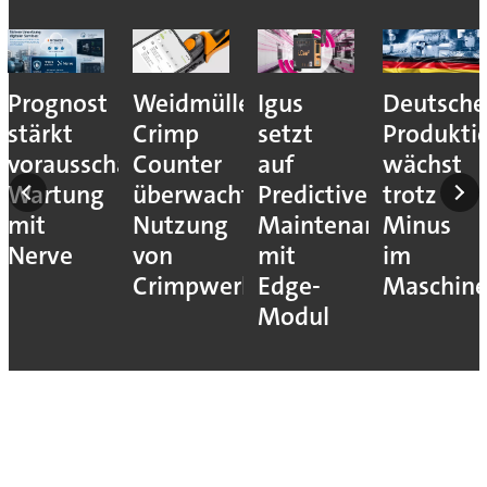
Prognost
Weidmüller:
Igus
Deutsche
stärkt
Crimp
setzt
Produkti
vorausschauende
Counter
auf
wächst
Wartung
überwacht
Predictive
trotz
mit
Nutzung
Maintenance
Minus
Nerve
von
mit
im
Crimpwerkzeugen
Edge-
Maschin
Modul