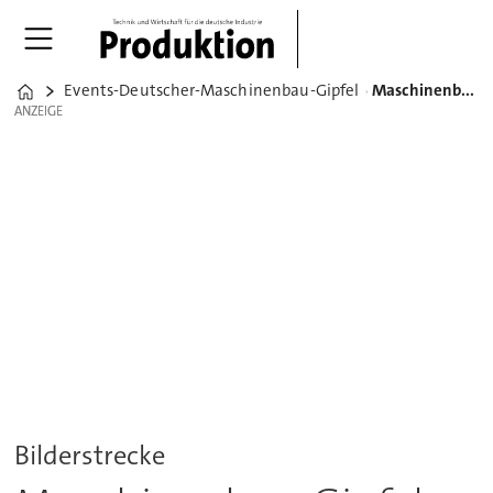
Events-Deutscher-Maschinenbau-Gipfel
Maschinenbau-Gipfel 2018: Die Impressionen vom ersten Tag
Home
ANZEIGE
ANZEIGE
Bilderstrecke