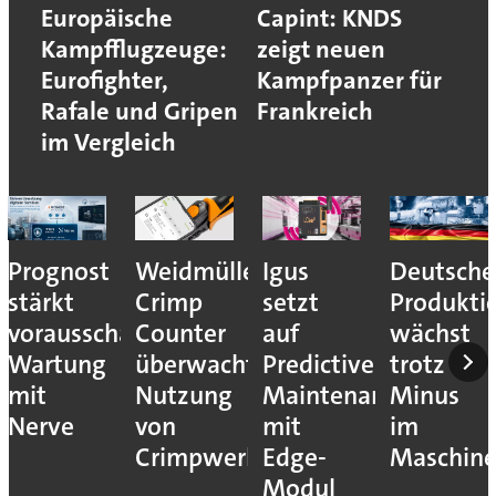
Europäische
Capint: KNDS
Kampfflugzeuge:
zeigt neuen
Eurofighter,
Kampfpanzer für
Rafale und Gripen
Frankreich
im Vergleich
Prognost
Weidmüller:
Igus
Deutsche
stärkt
Crimp
setzt
Produkti
vorausschauende
Counter
auf
wächst
Wartung
überwacht
Predictive
trotz
mit
Nutzung
Maintenance
Minus
Nerve
von
mit
im
Crimpwerkzeugen
Edge-
Maschin
Modul