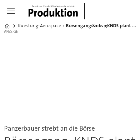
Ruestung-Aerospace
Börsengang:&nbsp;KNDS plant IPO in Frankfurt und Paris 2026
Home
ANZEIGE
ANZEIGE
Panzerbauer strebt an die Börse