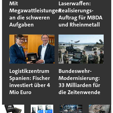
Mit
Laserwaffen:
Megawattleistungen
Realisierungs-
an die schweren
Auftrag für MBDA
Aufgaben
und Rheinmetall
Logistikzentrum
Bundeswehr-
Spanien: Fischer
Modernisierung:
investiert über 4
33 Milliarden für
Mio Euro
die Zeitenwende