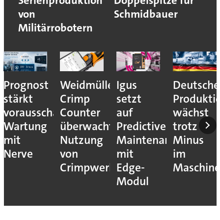
Serienproduktion
Doppelspitze für
von
Schmidbauer
Militärrobotern
Prognost
Weidmüller:
Igus
Deutsche
stärkt
Crimp
setzt
Produkti
vorausschauende
Counter
auf
wächst
Wartung
überwacht
Predictive
trotz
mit
Nutzung
Maintenance
Minus
Nerve
von
mit
im
Crimpwerkzeugen
Edge-
Maschin
Modul