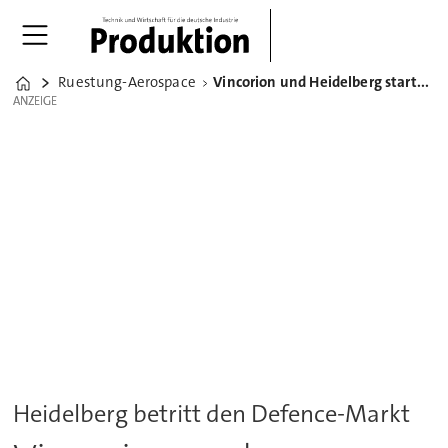
Ruestung-Aerospace
Vincorion und Heidelberg starten Rüstungsallianz
Home
ANZEIGE
ANZEIGE
Heidelberg betritt den Defence-Markt