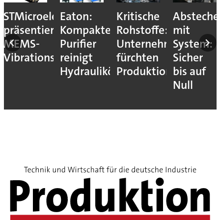
STMicroelectronics
Eaton:
Kritische
Absteche
präsentiert
Kompakter
Rohstoffe:
mit
MEMS-
Purifier
Unternehmen
System:
Vibrationssensor
reinigt
fürchten
Sicher
Hydrauliköle
Produktionsstopps
bis auf
Null