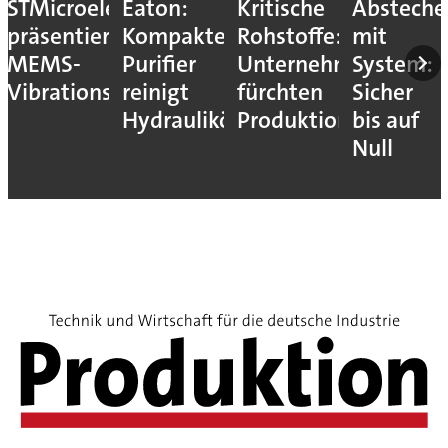
STMicroelectronics
Eaton:
Kritische
Absteche
präsentiert
Kompakter
Rohstoffe:
mit
MEMS-
Purifier
Unternehmen
System:
Vibrationssensor
reinigt
fürchten
Sicher
Hydrauliköle
Produktionsstopps
bis auf
Null