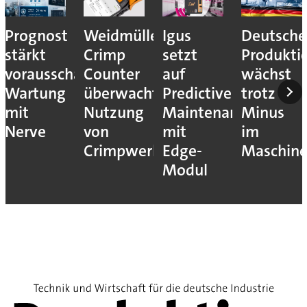
Prognost
Weidmüller:
Igus
Deutsche
stärkt
Crimp
setzt
Produkti
vorausschauende
Counter
auf
wächst
Wartung
überwacht
Predictive
trotz
mit
Nutzung
Maintenance
Minus
Nerve
von
mit
im
Crimpwerkzeugen
Edge-
Maschin
Modul