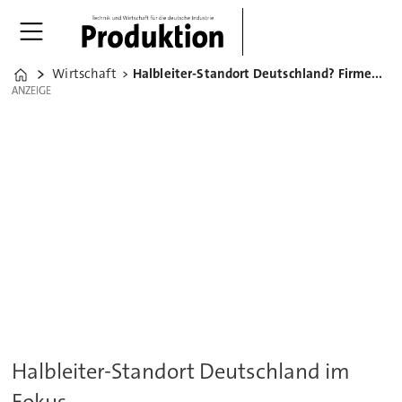
Wirtschaft
Halbleiter-Standort Deutschland? Firmen werben in Taiwan
Home
ANZEIGE
ANZEIGE
Halbleiter-Standort Deutschland im
Fokus