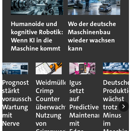
Humanoide und
Wo der deutsche
kognitive Robotik:
Maschinenbau
Wenn KI in die
wieder wachsen
Maschine kommt
kann
Prognost
Weidmüller:
Igus
Deutsche
stärkt
Crimp
setzt
Produkti
vorausschauende
Counter
auf
wächst
Wartung
überwacht
Predictive
trotz
mit
Nutzung
Maintenance
Minus
Nerve
von
mit
im