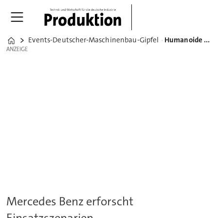
Events-Deutscher-Maschinenbau-Gipfel
Humanoide Roboter: Das neue Wunderkind des Maschinenbaus?
Home
ANZEIGE
ANZEIGE
Mercedes Benz erforscht
Einsatzszenarien