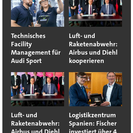
Technisches
Luft- und
Facility
Raketenabwehr:
Management für
Airbus und Diehl
Audi Sport
kooperieren
Luft- und
Logistikzentrum
Raketenabwehr:
Spanien: Fischer
Airbus und Diehl
investiert über 4