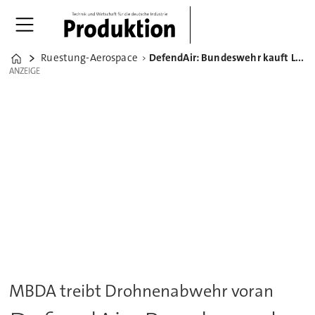
Ruestung-Aerospace
DefendAir: Bundeswehr kauft Lenkflugkörper gegen Drohnen
Home
ANZEIGE
ANZEIGE
MBDA treibt Drohnenabwehr voran