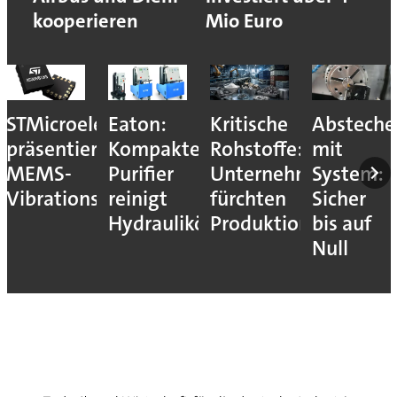
kooperieren
Mio Euro
STMicroelectronics
Eaton:
Kritische
Absteche
präsentiert
Kompakter
Rohstoffe:
mit
MEMS-
Purifier
Unternehmen
System:
Vibrationssensor
reinigt
fürchten
Sicher
Hydrauliköle
Produktionsstopps
bis auf
Null