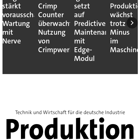
stärkt
Crimp
setzt
Produkti
vorausschauende
Counter
auf
wächst
Wartung
überwacht
Predictive
trotz
mit
Nutzung
Maintenance
Minus
Nerve
von
mit
im
Crimpwerkzeugen
Edge-
Maschin
Modul