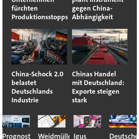
fürchten
gegen China-
Produktionsstopps
Abhängigkeit
China-Schock 2.0
Chinas Handel
belastet
mit Deutschland:
Deutschlands
Exporte steigen
Industrie
stark
Prognost
Weidmüller:
Igus
Deutsche