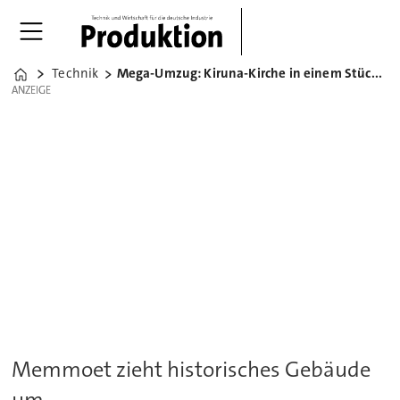
Technik
Mega-Umzug: Kiruna-Kirche in einem Stück verlegt
Home
ANZEIGE
ANZEIGE
Memmoet zieht historisches Gebäude
um