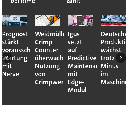
bei Rime
zählt
Prognost
Weidmüller:
Igus
Deutsche
stärkt
Crimp
setzt
Produkti
vorausschauende
Counter
auf
wächst
Wartung
überwacht
Predictive
trotz
mit
Nutzung
Maintenance
Minus
Nerve
von
mit
im
Crimpwerkzeugen
Edge-
Maschin
Modul