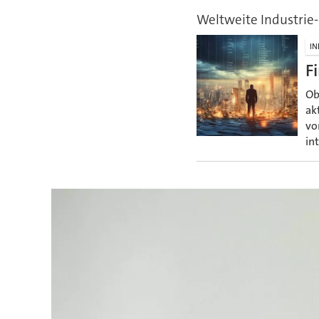
Weltweite Industrie
IN
F
Ob
ak
vo
in