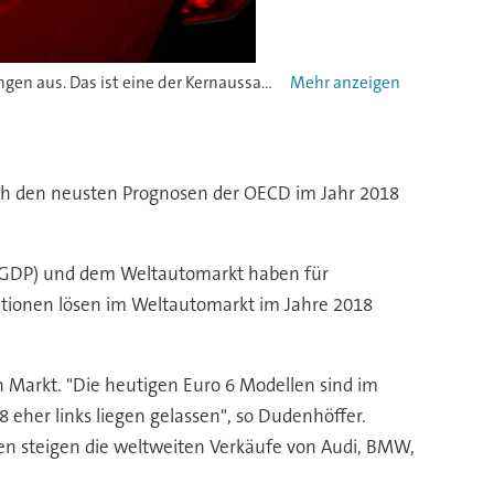
Neue Modelle und Produkt-Innovationen lösen im Weltautomarkt im Jahre 2018 keine außerordentlichen Nachfrageerhöhungen aus. Das ist eine der Kernaussagen der Studie des CAR-Center Automotive Research. Modelle wie dieser Ferrari sind aber sicher überall auf der Welt begehrt. -
Platz 
(
ach den neusten Prognosen der OECD im Jahr 2018
t GDP) und dem Weltautomarkt haben für
ationen lösen im Weltautomarkt im Jahre 2018
 Markt. "Die heutigen Euro 6 Modellen sind im
eher links liegen gelassen", so Dudenhöffer.
gen steigen die weltweiten Verkäufe von Audi, BMW,