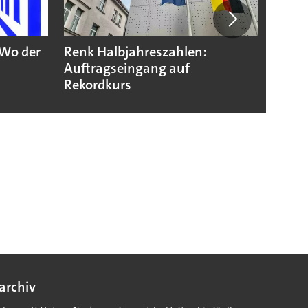
 Wo der
Renk Halbjahreszahlen:
Indus
Auftragseingang auf
Zahle
Rekordkurs
archiv