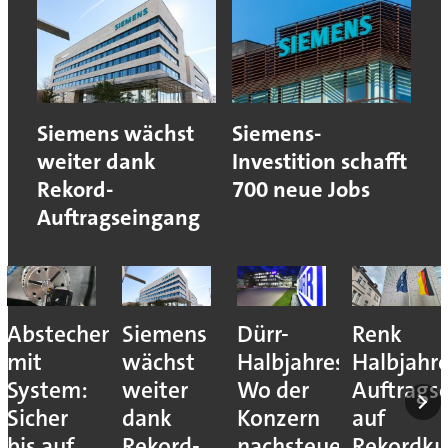
Siemens wächst
Siemens-
weiter dank
Investition schafft
Rekord-
700 neue Jobs
Auftragseingang
Abstechen
Siemens
Dürr-
Renk
mit
wächst
Halbjahreszahlen:
Halbjahr
System:
weiter
Wo der
Auftrags
Sicher
dank
Konzern
auf
bis auf
Rekord-
nachsteuert
Rekordku