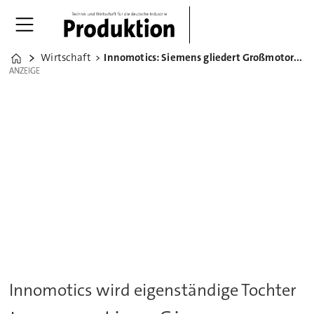
Wirtschaft
Innomotics: Siemens gliedert Großmotorengeschäft aus
Home
ANZEIGE
ANZEIGE
Innomotics wird eigenständige Tochter