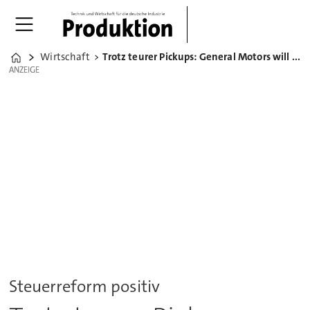
Wirtschaft
Trotz teurer Pickups: General Motors will Gewinn halten
Home
ANZEIGE
ANZEIGE
Steuerreform positiv