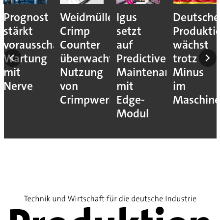
Prognost
Weidmüller:
Igus
Deutsche
stärkt
Crimp
setzt
Produkti
vorausschauende
Counter
auf
wächst
Wartung
überwacht
Predictive
trotz
mit
Nutzung
Maintenance
Minus
Nerve
von
mit
im
Crimpwerkzeugen
Edge-
Maschin
Modul