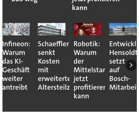
kann
Infineon:
Schaeffler
Robotik:
Entwickl
Warum
senkt
Warum
Hensoldt
das KI-
Kosten
der
setzt
Geschäft
mit
Mittelstand
auf
weiter
erweitertem
jetzt
Bosch-
antreibt
Altersteilzeitprogramm
profitieren
Mitarbeit
kann