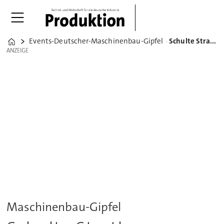
Events-Deutscher-Maschinenbau-Gipfel
Schulte Strathaus fordert neuen Masterplan für Deutschland
Home
ANZEIGE
ANZEIGE
Maschinenbau-Gipfel