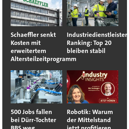
Schaeffler senkt
Industriedienstleister
Kosten mit
Ranking: Top 20
erweitertem
bleiben stabil
Altersteilzeitprogramm
500 Jobs fallen
Robotik: Warum
bei Dürr-Tochter
der Mittelstand
BBS weg
jetzt profitieren