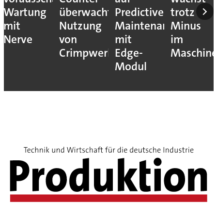
Wartung
überwacht
Predictive
trotz
mit
Nutzung
Maintenance
Minus
Nerve
von
mit
im
Crimpwerkzeugen
Edge-
Maschin
Modul