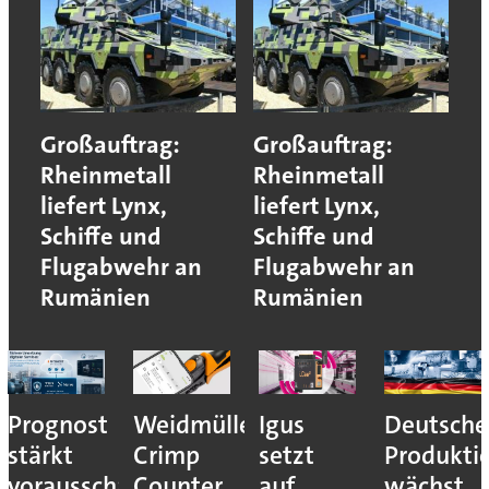
Großauftrag:
Großauftrag:
Rheinmetall
Rheinmetall
liefert Lynx,
liefert Lynx,
Schiffe und
Schiffe und
Flugabwehr an
Flugabwehr an
Rumänien
Rumänien
Prognost
Weidmüller:
Igus
Deutsche
stärkt
Crimp
setzt
Produkti
vorausschauende
Counter
auf
wächst