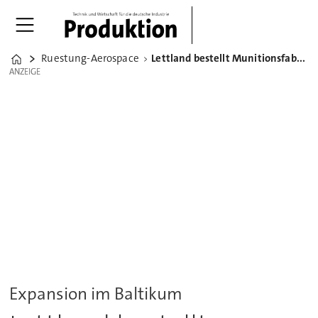
Ruestung-Aerospace
Lettland bestellt Munitionsfabrik bei Rheinmetall
Home
ANZEIGE
ANZEIGE
Expansion im Baltikum