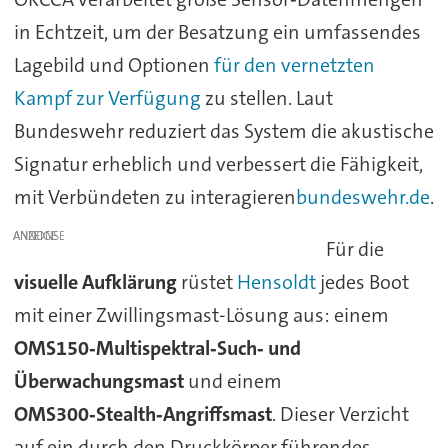
in Echtzeit, um der Besatzung ein umfassendes
Lagebild und Optionen
für den vernetzten
Kampf zur Verfügung
zu stellen. Laut
Bundeswehr reduziert das System die akustische
Signatur erheblich und verbessert die Fähigkeit,
mit Verbündeten zu interagieren
bundeswehr.de
.
ANZEIGE
Für die
visuelle Aufklärung
rüstet
Hensoldt
jedes Boot
mit einer Zwillingsmast-Lösung aus: einem
OMS150‑Multispektral‑Such‑ und
Überwachungsmast
und einem
OMS300‑Stealth‑Angriffsmast
. Dieser Verzicht
auf ein durch den Druckkörper führendes