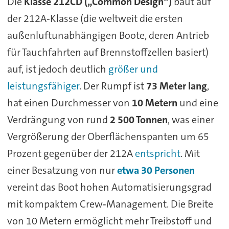
Die
Klasse 212CD („Common Design“)
baut auf
der 212A‑Klasse (die weltweit die ersten
außenluftunabhängigen Boote, deren Antrieb
für Tauchfahrten auf Brennstoffzellen basiert)
auf, ist jedoch deutlich
größer und
leistungsfähiger
. Der Rumpf ist
73 Meter lang
,
hat einen Durchmesser von
10 Metern
und eine
Verdrängung von rund
2 500 Tonnen
, was einer
Vergrößerung der Oberflächenspanten um 65
Prozent gegenüber der 212A
entspricht
. Mit
einer Besatzung von nur
etwa 30 Personen
vereint das Boot hohen Automatisierungsgrad
mit kompaktem Crew‑Management. Die Breite
von 10 Metern ermöglicht mehr Treibstoff und