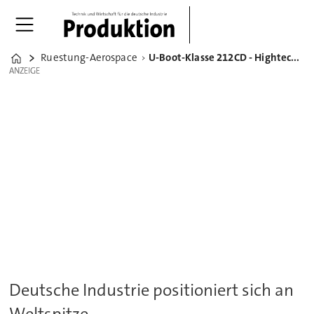
Ruestung-Aerospace
U-Boot-Klasse 212CD - Hightech-Revolution unter Wasser
Home
ANZEIGE
ANZEIGE
Deutsche Industrie positioniert sich an
Weltspitze